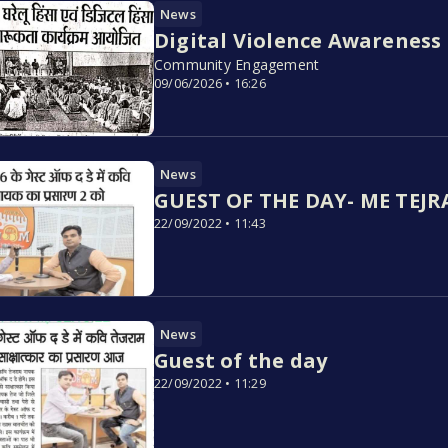
News
Digital Violence Awareness
Community Engagement
09/06/2026 • 16:26
News
GUEST OF THE DAY- ME TEJR
22/09/2022 • 11:43
News
Guest of the day
22/09/2022 • 11:29