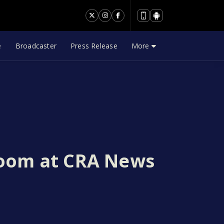
e
Broadcaster
Press Release
More
oom at CRA News