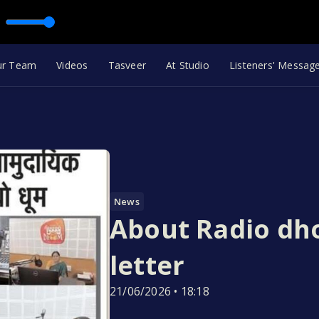
ur Team
Videos
Tasveer
At Studio
Listeners' Messag
News
About Radio dh
letter
21/06/2026 • 18:18