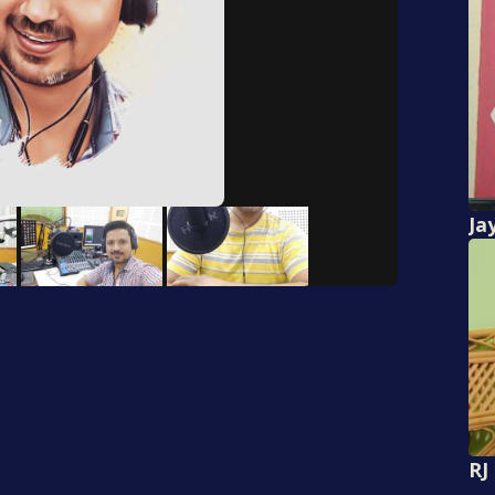
Ja
RJ