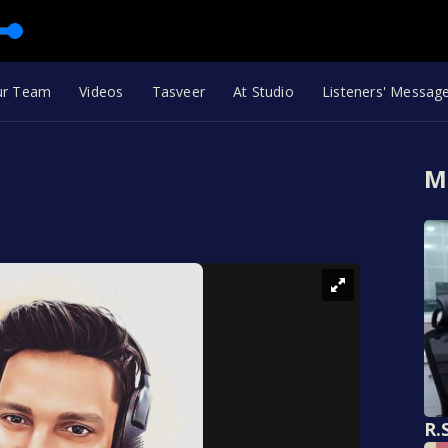
ur Team
Videos
Tasveer
At Studio
Listeners' Messag
M
R.