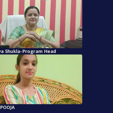
ya Shukla-Program Head
 POOJA