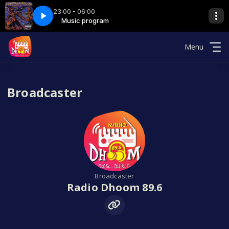
23:00 - 06:00
am
Music program
000 silent file - 7 hrs
Menu
Broadcaster
Broadcaster
Radio Dhoom 89.6