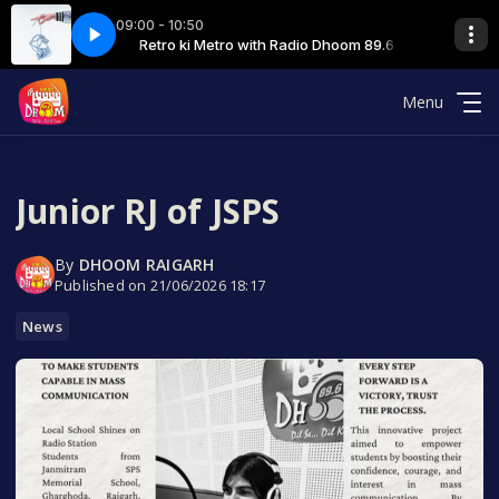
09:00 - 10:50
l with SMITA SINGHAL
o Dhoom 89.6
-08-2023
Retro ki Metro with Radio Dhoom 89.6
04 RETRO KI METRO 04-08-2023
हमारा रायगढ़ - host Smita Singhal with SMITA SINGHAL
Menu
Junior RJ of JSPS
By
DHOOM RAIGARH
Published on 21/06/2026 18:17
News